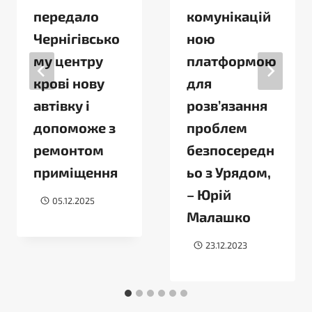
передало
комунікацій
Чернігівсько
ною
му центру
платформою
крові нову
для
автівку і
розв’язання
допоможе з
проблем
ремонтом
безпосередн
приміщення
ьо з Урядом,
– Юрій
05.12.2025
Малашко
23.12.2023