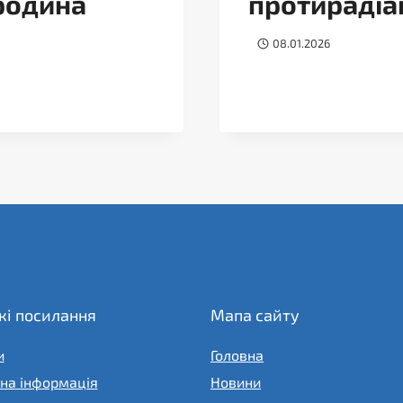
родина
протирадіа
08.01.2026
і посилання
Мапа сайту
и
Головна
на інформація
Новини