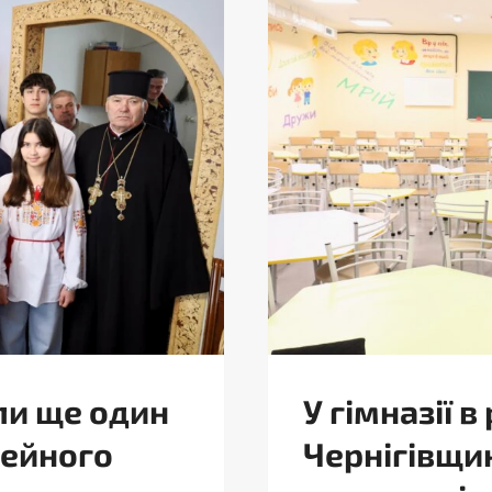
ли ще один
У гімназії 
мейного
Чернігівщи