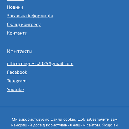
Новини
Загальна інформація
Склад конгресу
Контакти
Контакти
officecongress2025@gmail.com
Facebook
Telegram
Youtube
Ми використовуємо файли cookie, щоб забезпечити вам
© 2023
найкращий досвід користування нашим сайтом. Якщо ви
Конгрес місцевих та регіональних влад при Президентові