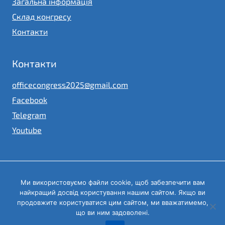
Загальна інформація
Склад конгресу
Контакти
Контакти
officecongress2025@gmail.com
Facebook
Telegram
Youtube
Ми використовуємо файли cookie, щоб забезпечити вам
© 2023
найкращий досвід користування нашим сайтом. Якщо ви
Конгрес місцевих та регіональних влад при Президентові
України
продовжите користуватися цим сайтом, ми вважатимемо,
що ви ним задоволені.