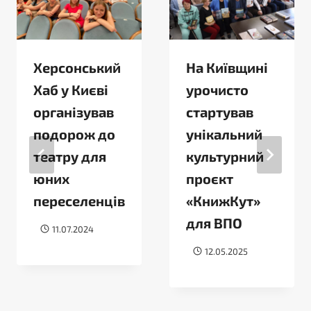
Херсонський
На Київщині
Хаб у Києві
урочисто
організував
стартував
подорож до
унікальний
театру для
культурний
юних
проєкт
переселенців
«КнижКут»
для ВПО
11.07.2024
12.05.2025