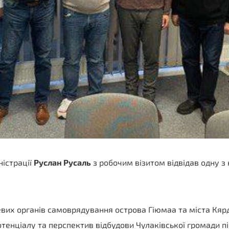
ністрації
Руслан Русаль
з робочим візитом відвідав одну з 
цевих органів самоврядування острова Гіюмаа та міста Кя
тенціалу та перспектив відбудови Чулаківської громади пі