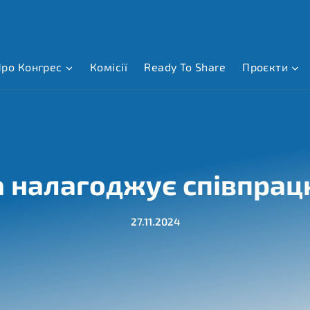
ро Конгрес
Комісії
Ready To Share
Проєкти
 налагоджує співпрацю
27.11.2024