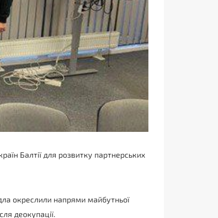
країн Балтії для розвитку партнерських
рдла окреслили напрями майбутньої
сля деокупації.