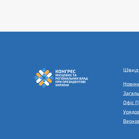
Швидк
Новин
Загаль
Офіс П
Урядо
Верхов