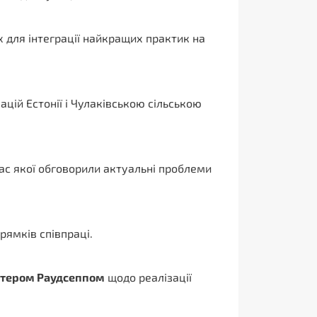
х для інтеграції найкращих практик на
цій Естонії і Чулаківською сільською
 час якої обговорили актуальні проблеми
рямків співпраці.
тером Раудсеппом
щодо реалізації