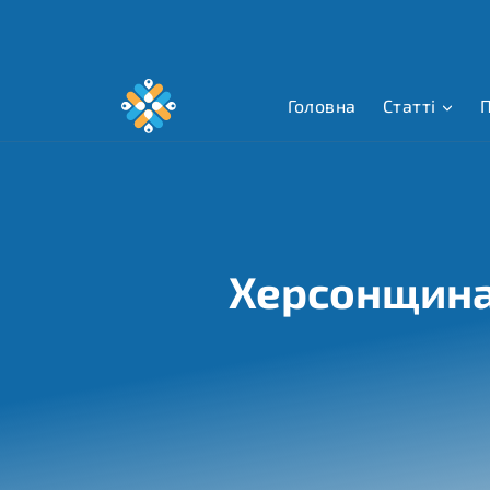
Перейти
до
вмісту
Головна
Статті
П
Херсонщина