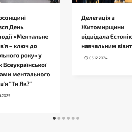
рсонщині
Делегація з
вся День
Житомирщини
нодії «Ментальне
відвідала Естонію
в’я – ключ до
навчальним візи
льного року» у
05.12.2024
 Всеукраїнської
ами ментального
в’я “Ти Як?”
9.2025