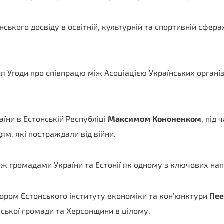
ького досвіду в освітній, культурній та спортивній сфера
 Угоди про співпрацю між Асоціацією Українських організа
їни в Естонській Республіці
Максимом Кононенком
, під
ям, які постраждали від війни.
іж громадами України та Естонії як одному з ключових нап
тором Естонського інституту економіки та кон’юнктури
Пее
вської громади та Херсонщини в цілому.