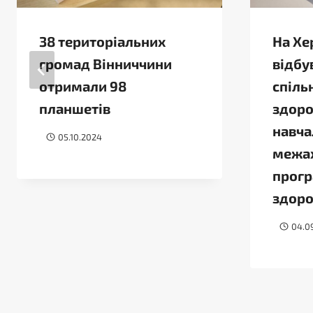
38 територіальних
На Хе
громад Вінниччини
відбу
отримали 98
спіль
планшетів
здоро
навча
05.10.2024
межах
прогр
здоро
04.0