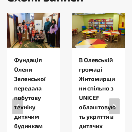
Фундація
В Олевській
Олени
громаді
Зеленської
Житомирщи
передала
ни спільно з
побутову
UNICEF
техніку
облаштовую
дитячим
ть укриття в
будинкам
дитячих