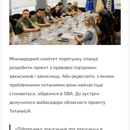
Міжнародний комітет порятунку планує
розробити проєкт з правової підтримки
захисників і захисниць. Аби окреслити, з якими
проблемними питаннями вони найчастіше
стикаються, зібралися в ОВА. До зустрічі
долучилися амбасадори обласного проєкту
ТитаниUA.
«Підтримка захисників та захисниць в