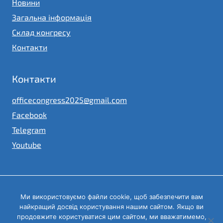
Новини
Загальна інформація
Склад конгресу
Контакти
Контакти
officecongress2025@gmail.com
Facebook
Telegram
Youtube
Ми використовуємо файли cookie, щоб забезпечити вам
© 2023
найкращий досвід користування нашим сайтом. Якщо ви
Конгрес місцевих та регіональних влад при Президентові
України
продовжите користуватися цим сайтом, ми вважатимемо,