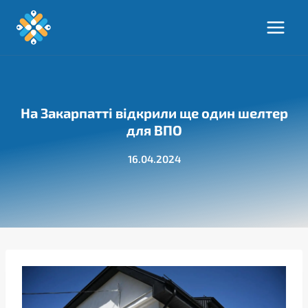
Перейти
до
вмісту
На Закарпатті відкрили ще один шелтер
для ВПО
16.04.2024