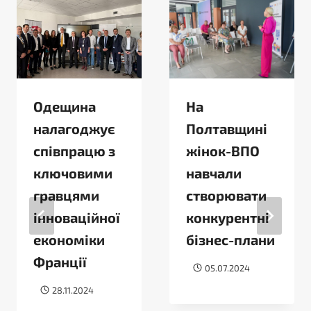
Одещина
На
налагоджує
Полтавщині
співпрацю з
жінок-ВПО
ключовими
навчали
гравцями
створювати
інноваційної
конкурентні
економіки
бізнес-плани
Франції
05.07.2024
28.11.2024