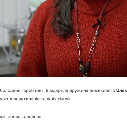
«Солодкий горобчик». Її відкрила дружина військового
Олек
нт для ветеранів та їхніх сімей.
ка та інші солодощі.