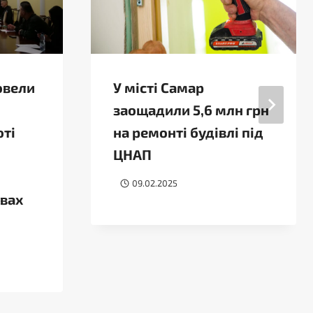
овели
У місті Самар
заощадили 5,6 млн грн
оті
на ремонті будівлі під
ЦНАП
09.02.2025
овах