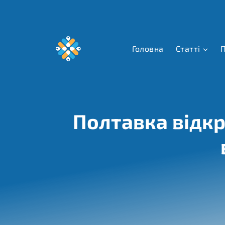
Перейти
до
вмісту
Головна
Статті
П
Полтавка відкр