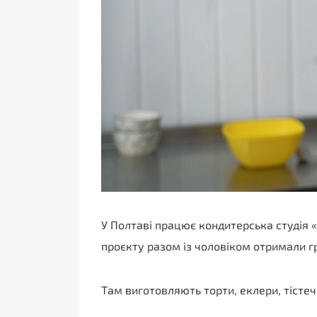
У Полтаві працює кондитерська студія 
проєкту разом із чоловіком отримали гра
Там виготовляють торти, еклери, тістеч