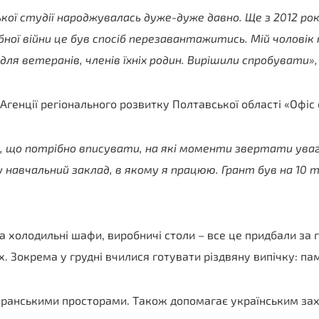
кої студії народжувалась дуже-дуже давно. Ще з 2012 ро
ї війни це був спосіб перезавантажитись. Мій чоловік 
ля ветеранів, членів їхніх родин. Вирішили спробувати»,
Агенції регіонального розвитку Полтавської області «Офіс 
 що потрібно вписувати, на які моменти звертати уваг
 навчальний заклад, в якому я працюю. Грант був на 10 т
та холодильні шафи, виробничі столи – все це придбали за 
 Зокрема у грудні вчилися готувати різдвяну випічку: па
еранськими просторами. Також допомагає українським зах