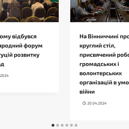
ному відбувся
На Вінниччині пр
ародний форум
круглий стіл,
туцій розвитку
присвячений роб
ад
громадських і
волонтерських
.2024
організацій в ум
війни
20.04.2024