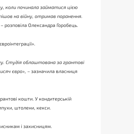
ку, коли починала займатися цією
пішов на війну, отримав поранення.
– розповіла Олександра Горобець.
євроінтеграції».
у. Студія облаштована за грантові
исяч євро»,
– зазначила власниця
грантові кошти. У кондитерській
мпухи, штолени, кекси.
исникам і захисницям.