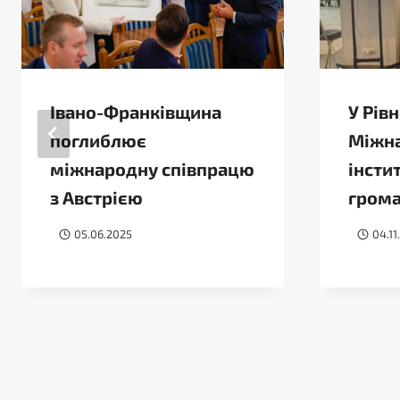
​​​​Івано-Франківщина
У Рів
поглиблює
Міжн
міжнародну співпрацю
інсти
з Австрією
гром
05.06.2025
04.11