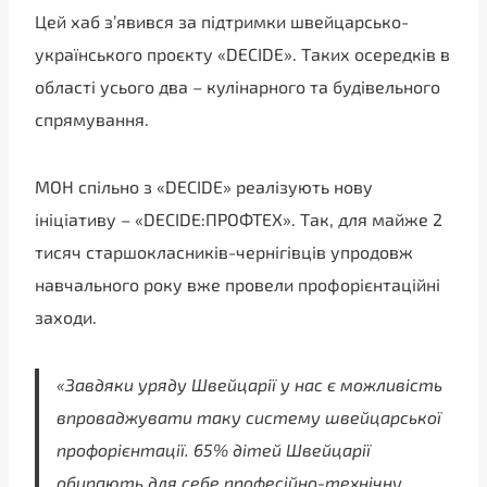
Цей хаб зʼявився за підтримки швейцарсько-
українського проєкту «DECIDE». Таких осередків в
області усього два – кулінарного та будівельного
спрямування.
МОН спільно з «DECIDE» реалізують нову
ініціативу – «DECIDE:ПРОФТЕХ». Так, для майже 2
тисяч старшокласників-чернігівців упродовж
навчального року вже провели профорієнтаційні
заходи.
«Завдяки уряду Швейцарії у нас є можливість
впроваджувати таку систему швейцарської
профорієнтації. 65% дітей Швейцарії
обирають для себе професійно-технічну