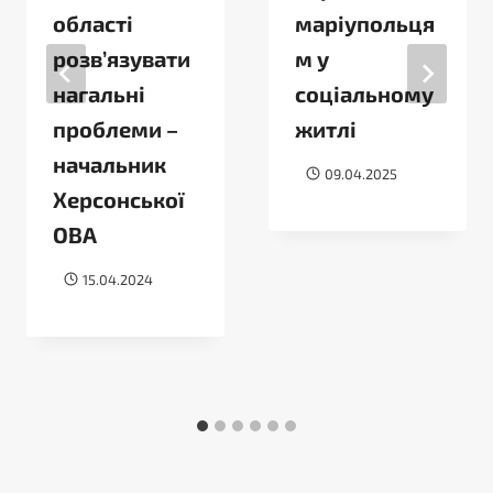
області
маріупольця
розвʼязувати
м у
нагальні
соціальному
проблеми –
житлі
начальник
09.04.2025
Херсонської
ОВА
15.04.2024