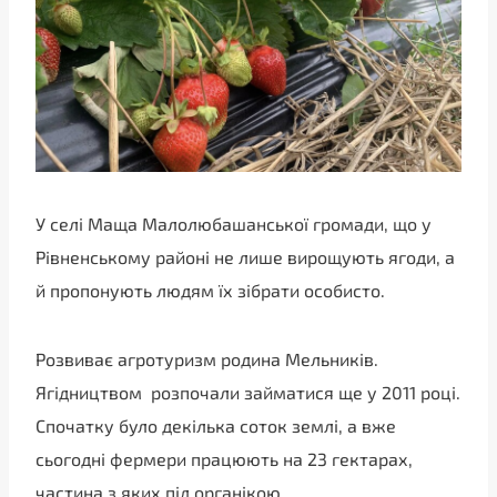
У селі Маща Малолюбашанської громади, що у
Рівненському районі не лише вирощують ягоди, а
й пропонують людям їх зібрати особисто.
Розвиває агротуризм родина Мельників.
Ягідництвом розпочали займатися ще у 2011 році.
Спочатку було декілька соток землі, а вже
сьогодні фермери працюють на 23 гектарах,
частина з яких під органікою.