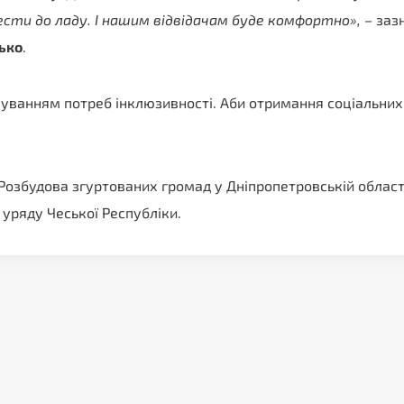
сти до ладу. І нашим відвідачам буде комфортно», –
заз
ько
.
хуванням потреб інклюзивності. Аби отримання соціальних
озбудова згуртованих громад у Дніпропетровській област
 уряду Чеської Республіки.