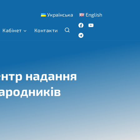
Українська
English
Кабінет
Контакти
ентр надання
ародників