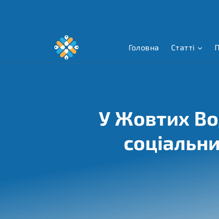
Перейти
до
вмісту
Головна
Статті
П
У Жовтих Во
соціальн