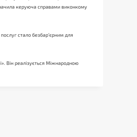
начила керуюча справами виконкому
 послуг стало безбар’єрним для
і». Він реалізується Міжнародною