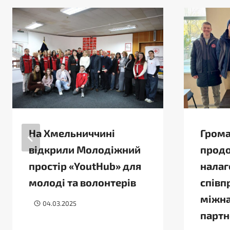
На Хмельниччині
Гром
відкрили Молодіжний
прод
простір «YoutHub» для
нала
молоді та волонтерів
співп
міжн
04.03.2025
парт