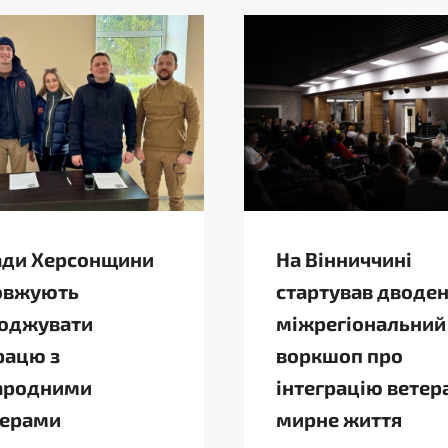
ади Херсонщини
На Вінниччині
овжують
стартував дводе
годжувати
міжрегіональний
рацю з
воркшоп про
ародними
інтеграцію ветера
нерами
мирне життя