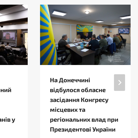
На Донеччині
нний
відбулося обласне
засідання Конгресу
місцевих та
нів у
регіональних влад при
Президентові України