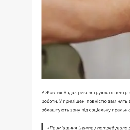
У Жовтих Водах реконструюють центр н
роботи. У приміщені повністю замінять 
облаштують зону під соціальну пральню
«Приміщення Центру потребувало ре