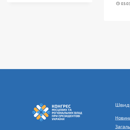
03.0
Швидк
Новин
Загаль