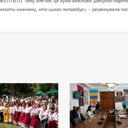
мки (ПЗСП). Тому для нас це дуже важливо! Дякуємо парт
могти кожному, хто цього потребує», –
резюмувала пос