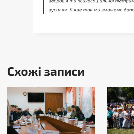
здоров’я та психосоціальної підтри
зусилля. Лише так ми зможемо допо
Схожі записи