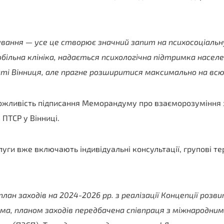
нування — усе це створює значний запит на психосоціаль
більна клініка, надається психологічна підтримка насе
сті Вінниця, але прагне розширитися максимально на всю
 можливість підписання Меморандуму про взаєморозуміння
 ПТСР у Вінниці.
уги вже включають індивідуальні консультації, групові тера
ан заходів на 2024-2026 рр. з реалізації Концепції розви
рема, планом заходів передбачена співпраця з міжнародним