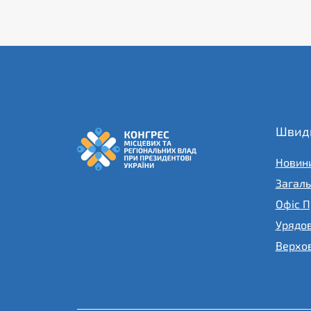
Швидк
Новин
Загаль
Офіс П
Урядо
Верхов