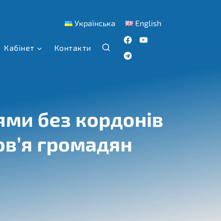
Українська
English
Кабінет
Контакти
ями без кордонів
ов’я громадян