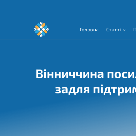
Перейти
до
вмісту
Головна
Статті
П
Вінниччина поси
задля підтри