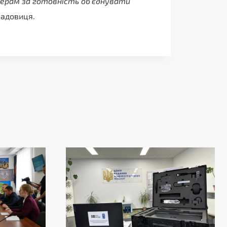
нерам за готовність обʼєднувати
адовиця.