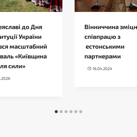
еяславі до Дня
Вінниччина зміц
итуції України
співпрацю з
вся масштабний
естонськими
валь «Київщина
партнерами
ля сили»
16.04.2024
6.2026