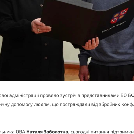
ової адміністрації провело зустріч з представниками БО БФ
дичну допомогу людям, що постраждали від збройних конфл
альника ОВА
Наталя Заболотна,
сьогодні питання підтримки