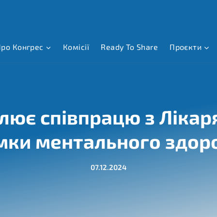
ро Конгрес
Комісії
Ready To Share
Проєкти
лює співпрацю з Лікар
мки ментального здор
07.12.2024