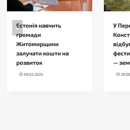
Естонія навчить
У Пер
громади
Конст
Житомирщини
відбу
залучати кошти на
фести
розвиток
— зем
09.02.2024
29.0