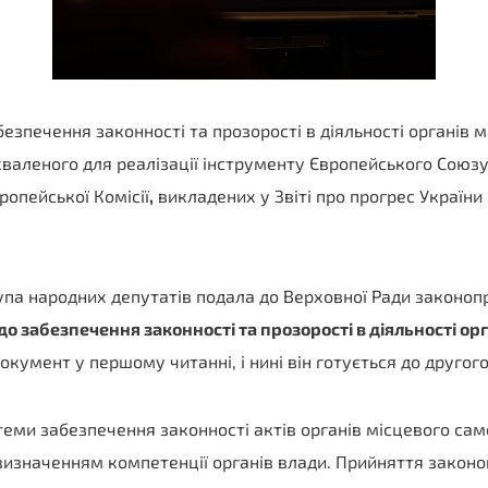
зпечення законності та прозорості в діяльності органів 
хваленого для реалізації інструменту Європейського Союз
опейської Комісії
,
викладених у Звіті про прогрес Україн
група народних депутатів подала до Верховної Ради законо
о забезпечення законності та прозорості в діяльності ор
умент у першому читанні, і нині він готується до другого
еми забезпечення законності актів органів місцевого сам
 визначенням компетенції органів влади. Прийняття зако