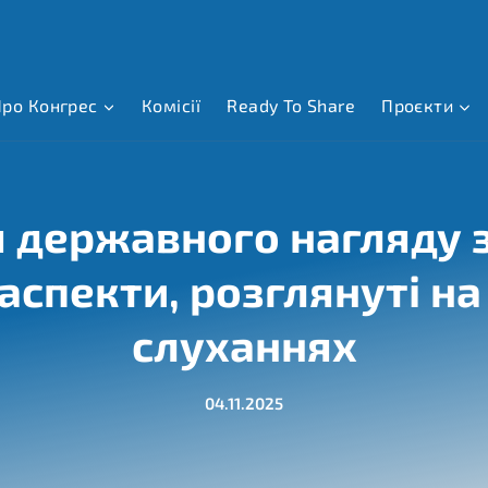
ро Конгрес
Комісії
Ready To Share
Проєкти
 державного нагляду з
аспекти, розглянуті н
слуханнях
04.11.2025