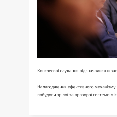
Конгресові слухання відзначалися жва
Налагодження ефективного механізму д
побудови зрілої та прозорої системи мі