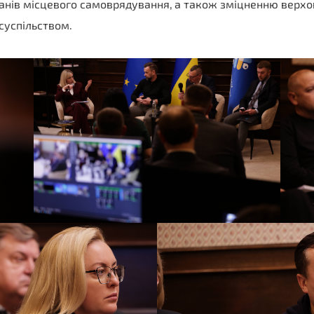
рганів місцевого самоврядування,
а також зміцненню верхов
 суспільством.