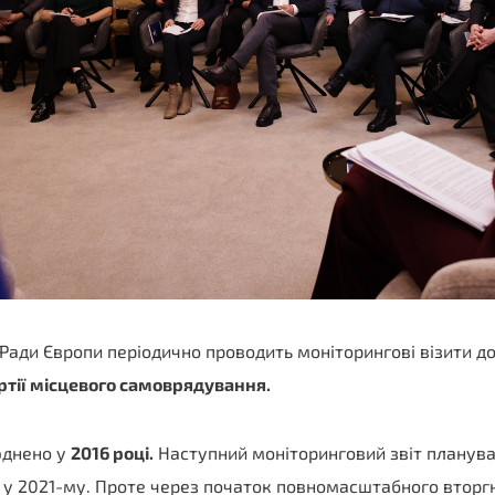
Ради Європи періодично проводить моніторингові візити д
ртії місцевого самоврядування
.
юднено у
2016 році
.
Наступний моніторинговий звіт планува
е у 2021-му. Проте через початок повномасштабного вторг