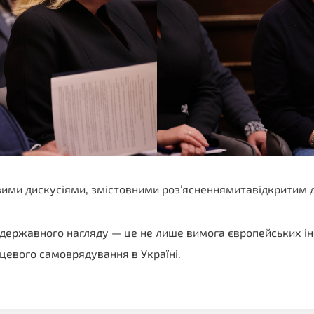
вими дискусіями, змістовними роз’ясненнямитавідкритим 
ержавного нагляду — це не лише вимога європейських інст
сцевого самоврядування в Україні.