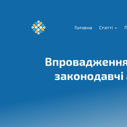
Перейти
до
вмісту
Головна
Статті
П
Впровадження
законодавчі 