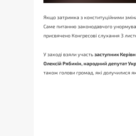
Якщо затримка з конституційними зміна
Саме питанню законодавчого унормуван
присвячено Конгресові слухання 3 лист
У заході взяли участь
заступник Керівн
Олексій Рябикін
,
народний депутат Укра
також голови громад, які долучилися я