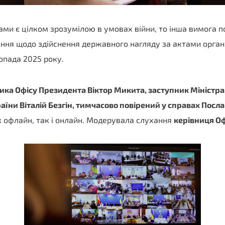
ми є цілком зрозумілою в умовах війни, то інша вимога 
ня щодо здійснення державного нагляду за актами орган
опада 2025 року.
ика Офісу Президента Віктор Микита
,
заступник Міністра
їни Віталій Безгін
,
тимчасово повірений у справах Посла Є
к офлайн, так і онлайн. Модерувала слухання
керівниця Оф