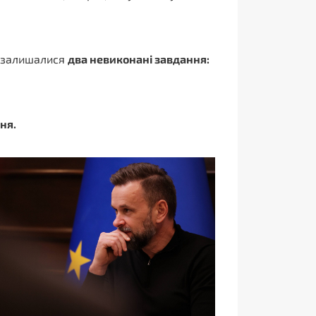
і залишалися
два невиконані завдання
:
ння
.