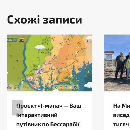
Схожі записи
Проєкт «І-мапа» — Ваш
На Ми
інтерактивний
висад
путівник по Бессарабії
тисяч