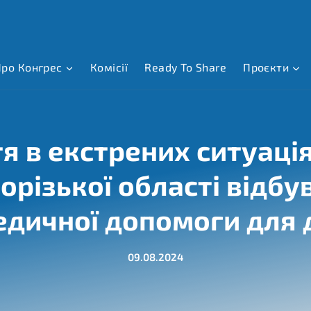
ро Конгрес
Комісії
Ready To Share
Проєкти
 в екстрених ситуація
орізької області відбув
дичної допомоги для 
09.08.2024