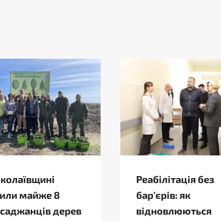
колаївщині
Реабілітація без
или майже 8
бар’єрів: як
 саджанців дерев
відновлюються