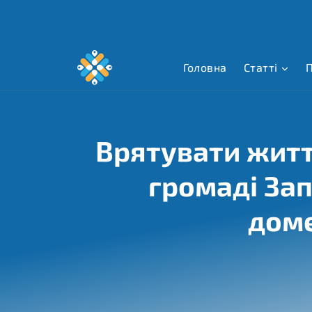
Перейти
до
вмісту
Головна
Статті
П
Врятувати життя
громаді Зап
доме