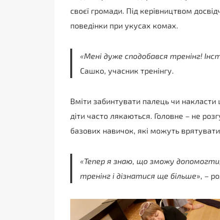
своєї громади. Під керівництвом досвід
поведінки при укусах комах.
«Мені дуже сподобався тренінг! Інс
Сашко, учасник тренінгу.
Вміти забинтувати палець чи накласти ш
діти часто лякаються. Головне – не роз
базових навичок, які можуть врятувати
«Тепер я знаю, що зможу допомогти,
тренінг і дізнатися ще більше
», – р