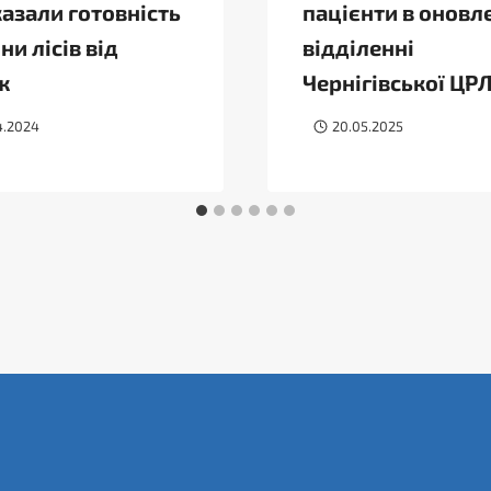
казали готовність
пацієнти в онов
ни лісів від
відділенні
ж
Чернігівської ЦР
4.2024
20.05.2025