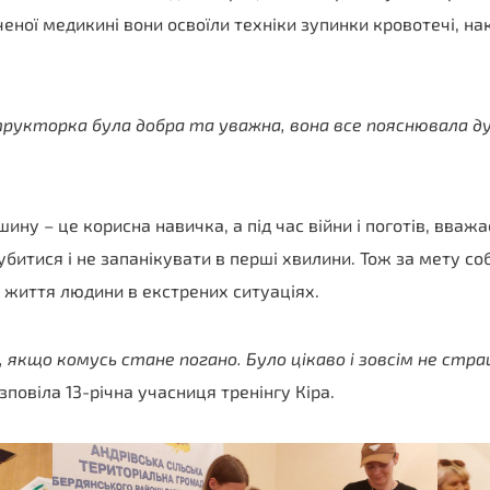
ченої медикині вони освоїли техніки зупинки кровотечі, на
трукторка була добра та уважна, вона все пояснювала д
ину – це корисна навичка, а під час війни і поготів, вваж
губитися і не запанікувати в перші хвилини. Тож за мету со
 життя людини в екстрених ситуаціях.
 якщо комусь стане погано. Було цікаво і зовсім не стр
озповіла 13-річна учасниця тренінгу Кіра.