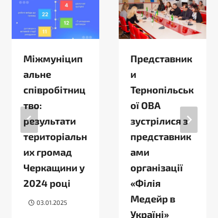
Міжмуніцип
Представник
альне
и
співробітниц
Тернопільськ
тво:
ої ОВА
результати
зустрілися з
територіальн
представник
их громад
ами
Черкащини у
організації
2024 році
«Філія
Медейр в
03.01.2025
Україні»