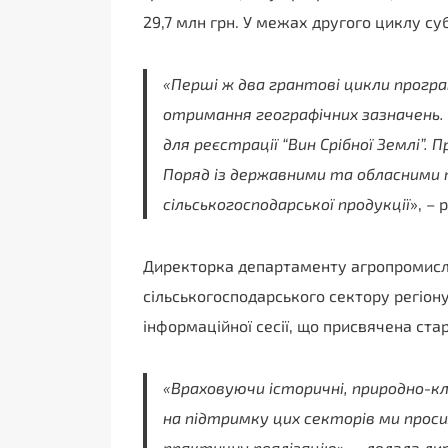
29,7 млн грн. У межах другого циклу су
«Перші ж два грантові цикли прогр
отримання географічних зазначень.
для реєстрації “Вин Срібної Землі”. 
Поряд із державними та обласними п
сільськогосподарської продукції
», –
Директорка департаменту агропромисл
сільськогосподарського сектору регіону
інформаційної сесії, що присвячена ста
«Враховуючи історичні, природно-клі
на підтримку цих секторів ми прос
практичну реалізацію
», – додала д