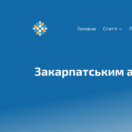
Перейти
до
вмісту
Головна
Статті
П
Закарпатським 