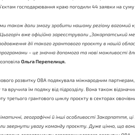
б’єктам господарювання краю погодили 44 заявки на суму 1
ами також дали змогу зробити нашому регіону вагомий 
 Цьогоріч вже офіційно зареєстрували „Закарпатський м
Продовження дії такого грантового проєкту в нашій област
рограмами – це значна допомога та нові можливості для 
 розповіла
Ольга Перепелиця.
ового розвитку ОВА подякувала міжнародним партнерам, 
 та вручила їм подяку від підрозділу. Вона також відзначи
рту третього грантового циклу проєкту в секторах овочівн
матичні, географічні й інші особливості Закарпаття, ці 
или звернути увагу команду проєкту. Дуже цінно, що вон
иректорка департаменту агропромислового розвитку ОВА.