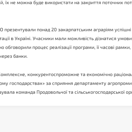
й, їх не можна буде використати на закриття поточних пот
АО презентували понад 20 закарпатським аграріям успішні 
ації в Україні. Учасники мали можливість дізнатися умови 
 обговорили процес реалізації програми, її часові рамки, 
через банки.
Комплексне, конкурентоспроможне та економічно раціона
овому господарствах» за сприяння департаменту агропром
нізувала команда Продовольчої та сільськогосподарської ор