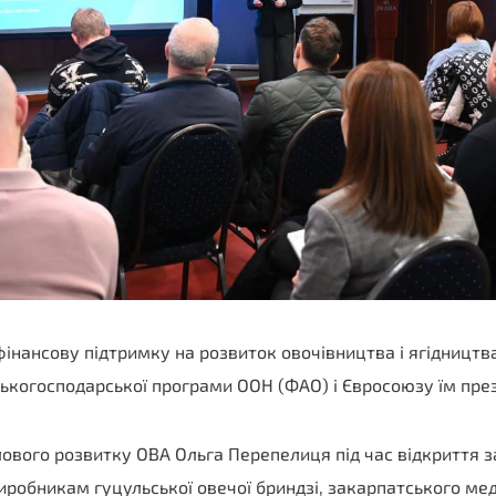
фінансову підтримку на розвиток овочівництва і ягідництв
ськогосподарської програми ООН (ФАО) і Євросоюзу їм пре
вого розвитку ОВА Ольга Перепелиця під час відкриття 
робникам гуцульської овечої бриндзі, закарпатського мед