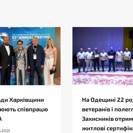
ди Харківщини
На Одещині 22 р
юють співпрацю
ветеранів і полег
А
Захисників отри
житлові сертифік
6.2025