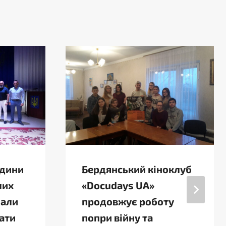
одини
Бердянський кіноклуб
лих
«Docudays UA»
мали
продовжує роботу
ати
попри війну та