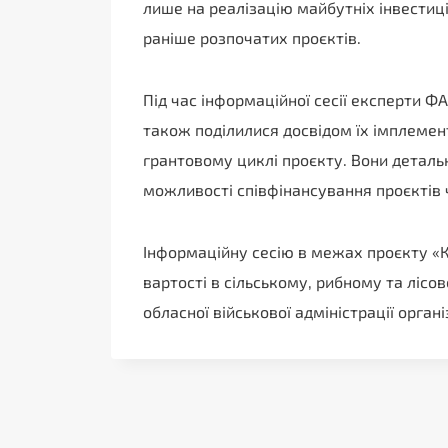
лише на реалізацію майбутніх інвестиці
раніше розпочатих проєктів.
Під час інформаційної сесії експерти Ф
також поділилися досвідом їх імплемент
грантовому циклі проєкту. Вони детально
можливості співфінансування проєктів 
Інформаційну сесію в межах проєкту «
вартості в сільському, рибному та ліс
обласної військової адміністрації орга