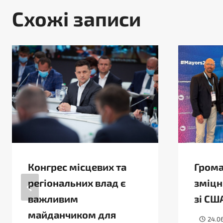
Схожі записи
Конгрес місцевих та
Грома
регіональних влад є
зміцн
важливим
зі СШ
майданчиком для
24.0