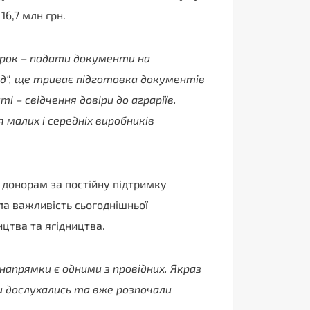
6,7 млн грн.
крок – подати документи на
ед“, ще триває підготовка документів
і – свідчення довіри до аграріїв.
малих і середніх виробників
донорам за постійну підтримку
ла важливість сьогоднішньої
ицтва та ягідництва.
напрямки є одними з провідних. Якраз
и дослухались та вже розпочали